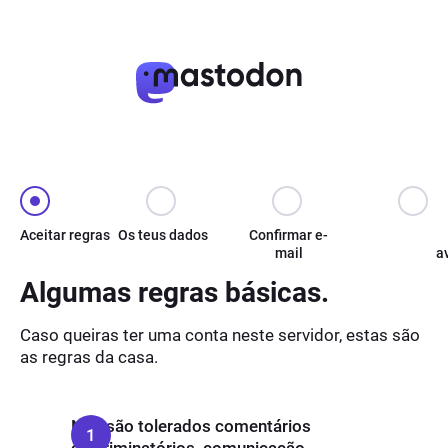
Aceitar regras
Os teus dados
Confirmar e-
mail
a
Algumas regras básicas.
Caso queiras ter uma conta neste servidor, estas são
as regras da casa.
Não são tolerados comentários