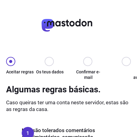
Aceitar regras
Os teus dados
Confirmar e-
mail
a
Algumas regras básicas.
Caso queiras ter uma conta neste servidor, estas são
as regras da casa.
Não são tolerados comentários