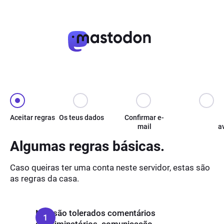
Aceitar regras
Os teus dados
Confirmar e-
mail
a
Algumas regras básicas.
Caso queiras ter uma conta neste servidor, estas são
as regras da casa.
Não são tolerados comentários