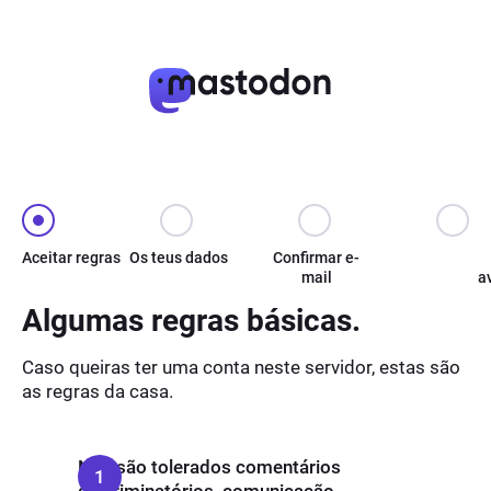
Aceitar regras
Os teus dados
Confirmar e-
mail
a
Algumas regras básicas.
Caso queiras ter uma conta neste servidor, estas são
as regras da casa.
Não são tolerados comentários